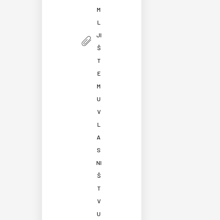
M
L
JI
Š
T
E
M
U
V
L
A
S
NI
Š
T
V
U