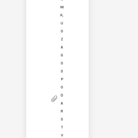
NI
K,
U
O
Z
A
G
O
S
P
O
D
A
R
S
T
V