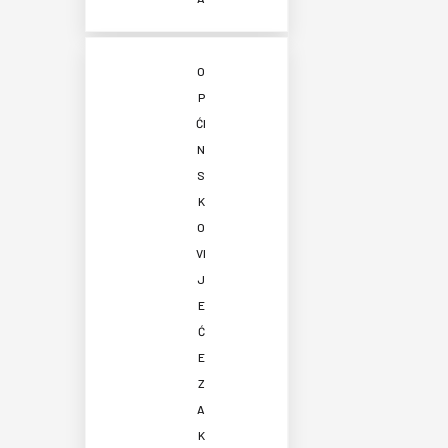
O
P
ĆI
N
S
K
O
VI
J
E
Ć
E
Z
A
K