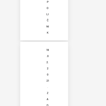
P
O
LI
Č
NI
K
19
.0
2.
2
0
21
.
Z
A
D