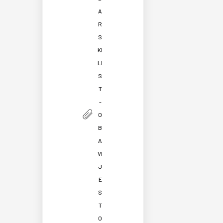
A
R
S
KI
LI
S
T
-
O
B
A
VI
J
E
S
T
O