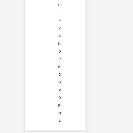
O,
..
-
Z
A
K.
O
P
RI
G
O
V
O
RI
M
A