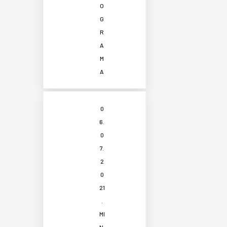
O
G
R
A
M
A
0
6.
0
7.
2
0
21
.
MI
N.