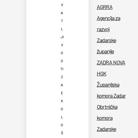
V
AGRRA
A
Agencija za
T
razvoj
L
JI
Zadarske
V
županije
O
S
ZADRA NOVA
TI
HGK
Z
Županijska
A
E
komora Zadar
K
Obrtnička
O
komora
L
O
Zadarske
Š