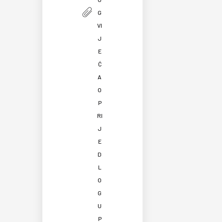
G
VI
J
E
Ć
A
O
P
RI
J
E
D
L
O
G
U
P