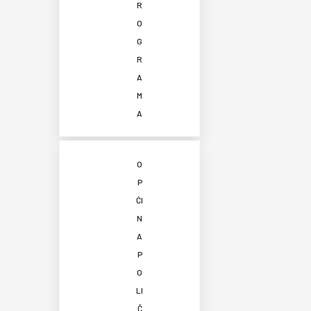
R
O
G
R
A
M
A
O
P
ĆI
N
A
P
O
LI
Č