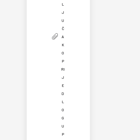
L
J
U
Č
A
K
O
P
RI
J
E
D
L
O
G
U
P