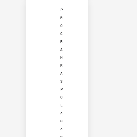
P
R
O
G
R
A
M
R
A
S
P
O
L
A
G
A
N