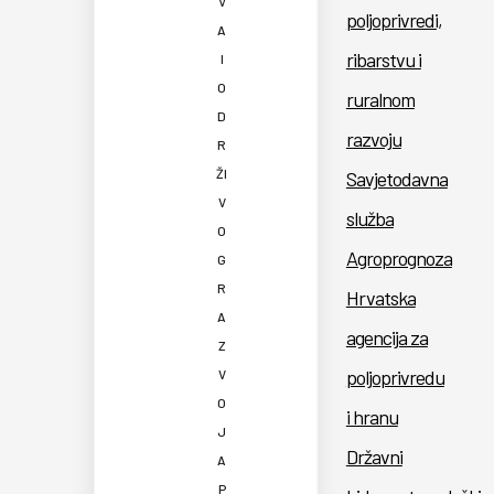
V
poljoprivredi,
A
ribarstvu i
I
O
ruralnom
D
razvoju
R
ŽI
Savjetodavna
V
služba
O
Agroprognoza
G
R
Hrvatska
A
agencija za
Z
poljoprivredu
V
O
i hranu
J
Državni
A
P