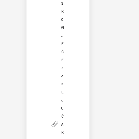
S
K
O
VI
J
E
Ć
E
Z
A
K
L
J
U
Č
A
K