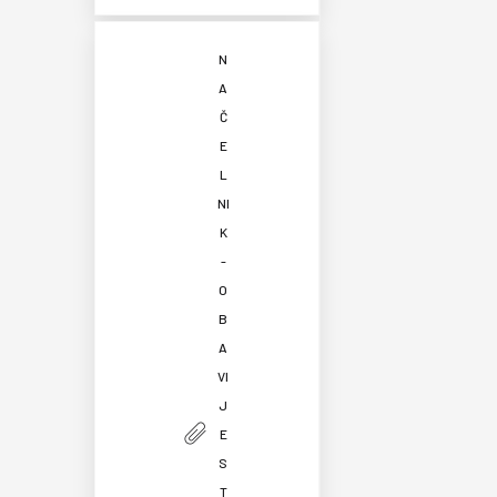
N
A
Č
E
L
NI
K
-
O
B
A
VI
J
E
S
T