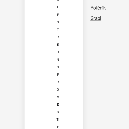
Poličnik -
E
P
Grabi
O
T
R
E
B
N
O
P
R
O
V
E
S
TI
P