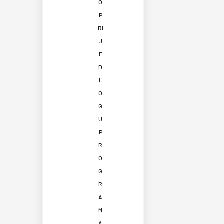
O
P
RI
J
E
D
L
O
G
U
P
R
O
G
R
A
M
A