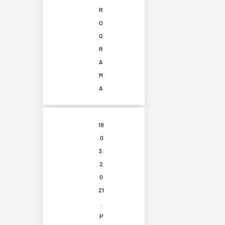
R
O
G
R
A
M
A
18
.0
3.
2
0
21
.
P