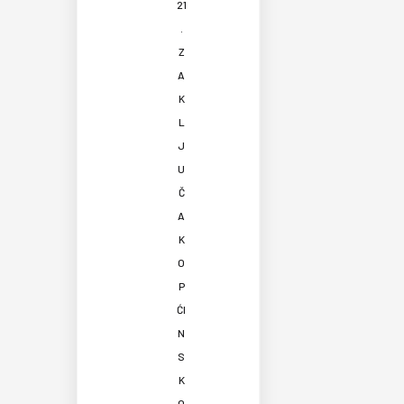
21
.
Z
A
K
L
J
U
Č
A
K
O
P
ĆI
N
S
K
O