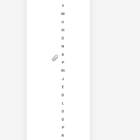
V
NI
U
VI
D
N
A
P
RI
J
E
D
L
O
G
P
R