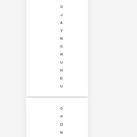
O
J
A
V
N
O
M
U
VI
D
U
O
P
ĆI
N