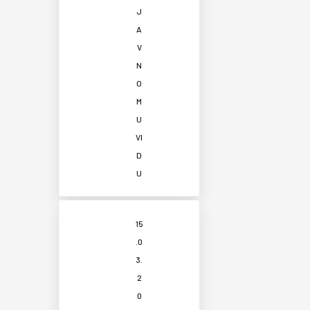
J
A
V
N
O
M
U
VI
D
U
15
.0
3.
2
0