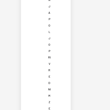
J
A
P
O
L
J
O
P
RI
V
R
E
D
NI
M
Z
E