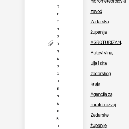
hidrometeorološki
R
zavod
E
Zadarska
T
H
županija
O
AGROTURIZAM,
D
N
Putevi vina,
A
ulja i sira
O
zadarskog
C
J
kraja
E
Agencija za
N
ruralni razvoj
A
P
Zadarske
RI
županije
H