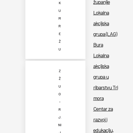
županije
K
U
Lokalna
M
akcijska
R
grupa (LAG)
E
Ž
Bura
U
Lokalna
akcijska
Z
grupa u
Ž
U
ribarstvu Tri
O
mora
-
Centar za
R
J.
razvoj i
NI
edukaciju,
J