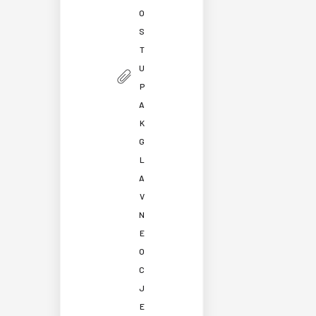
O
S
T
U
P
A
K
G
L
A
V
N
E
O
C
J
E