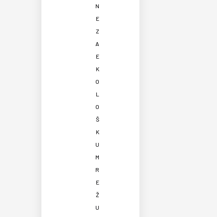
N
E
Z
A
E
K
O
L
O
Š
K
U
M
R
E
Ž
U