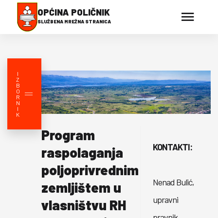
OPĆINA POLIČNIK
SLUŽBENA MREŽNA STRANICA
I
Z
B
O
R
N
I
K
Program
KONTAKTI:
raspolaganja
poljoprivrednim
Nenad Bulić,
zemljištem u
upravni
vlasništvu RH
pravnik