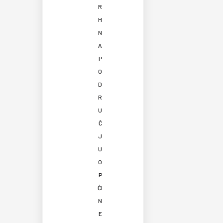
R
H
N
A
P
O
D
R
U
Č
J
U
O
P
ĆI
N
E