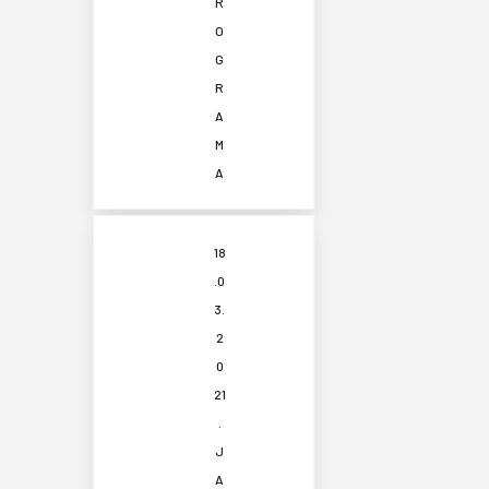
R
O
G
R
A
M
A
18
.0
3.
2
0
21
.
J
A