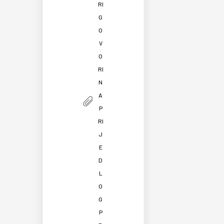
RI
G
O
V
O
RI
N
A
P
RI
J
E
D
L
O
G
P