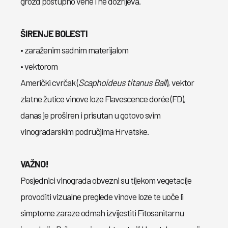
grozd postupno vene i ne dozrijeva.
ŠIRENJE BOLESTI
• zaraženim sadnim materijalom
• vektorom
Američki cvrčak (
Scaphoideus titanus Ball
), vektor
zlatne žutice vinove loze Flavescence dorée (FD),
danas je proširen i prisutan u gotovo svim
vinogradarskim područjima Hrvatske.
VAŽNO!
Posjednici vinograda obvezni su tijekom vegetacije
provoditi vizualne preglede vinove loze te uoče li
simptome zaraze odmah izvijestiti Fitosanitarnu