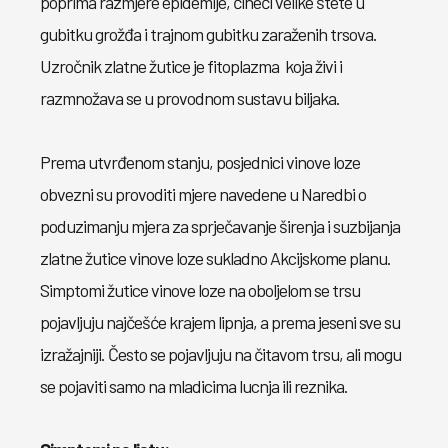
poprima razmjere epidemije, čineći velike štete u
gubitku grožđa i trajnom gubitku zaraženih trsova.
Uzročnik zlatne žutice je fitoplazma koja živi i
razmnožava se u provodnom sustavu biljaka.
Prema utvrđenom stanju, posjednici vinove loze
obvezni su provoditi mjere navedene u Naredbi o
poduzimanju mjera za sprječavanje širenja i suzbijanja
zlatne žutice vinove loze sukladno Akcijskome planu.
Simptomi žutice vinove loze na oboljelom se trsu
pojavljuju najčešće krajem lipnja, a prema jeseni sve su
izražajniji. Često se pojavljuju na čitavom trsu, ali mogu
se pojaviti samo na mladicima lucnja ili reznika.