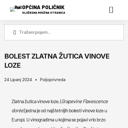
OPĆINA POLIČNIK
SLUŽBENA MREŽNA STRANICA
BOLEST ZLATNA ŽUTICA VINOVE
LOZE
24 Lipanj 2024
Poljoprivreda
Zlatna žutica vinove loze, (
Grapevine Flavescence
dorée
) jedna je od najštetnijih bolesti vinove loze u
Europi. U vinogradima u kojima se pojavi vrlo brzo