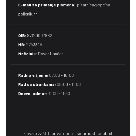
E-mail za primanje pismena​:
pisarnica@opcina-
policnik.hr
OIB:
87120007882
MB:
2743345
Načelnik:
Davor Lončar
Radno vrijeme:
07:00 - 15:00
Rad sa strankama:
08:00 - 11:00
Dnevni odmor:
11:00 - 11:30
Izjava o zaštiti privatnosti i sigurnosti osobnih