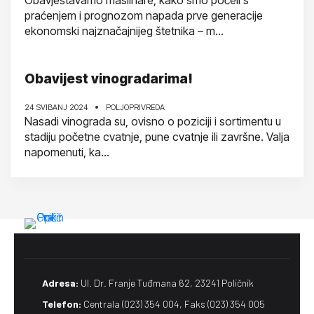
Obavještavamo maslinare, kako smo počeli s
praćenjem i prognozom napada prve generacije
ekonomski najznačajnijeg štetnika – m...
Obavijest vinogradarima!
24 SVIBANJ 2024
POLJOPRIVREDA
Nasadi vinograda su, ovisno o poziciji i sortimentu u
stadiju početne cvatnje, pune cvatnje ili završne. Valja
napomenuti, ka...
Adresa:
Ul. Dr. Franje Tuđmana 62, 23241 Poličnik
Telefon:
Centrala (023) 354 004, Faks (023) 354 005