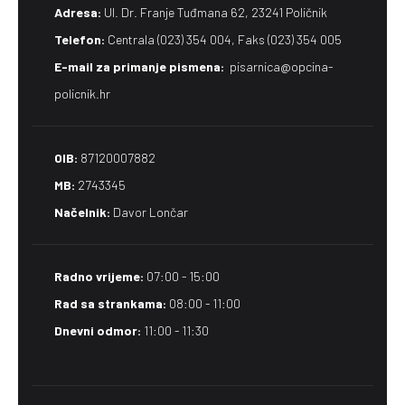
Adresa:
Ul. Dr. Franje Tuđmana 62, 23241 Poličnik
Telefon:
Centrala (023) 354 004, Faks (023) 354 005
E-mail za primanje pismena​:
pisarnica@opcina-
policnik.hr
OIB:
87120007882
MB:
2743345
Načelnik:
Davor Lončar
Radno vrijeme:
07:00 - 15:00
Rad sa strankama:
08:00 - 11:00
Dnevni odmor:
11:00 - 11:30