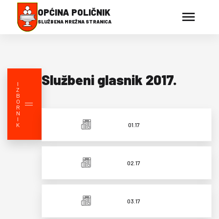
OPĆINA POLIČNIK
SLUŽBENA MREŽNA STRANICA
Službeni glasnik 2017.
I
Z
B
O
R
N
I
K
01.17
02.17
03.17