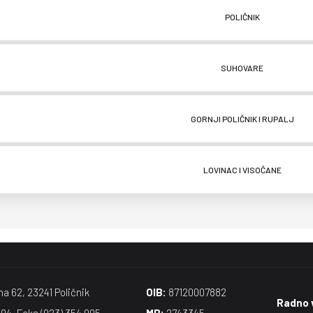
POLIČNIK
SUHOVARE
GORNJI POLIČNIK I RUPALJ
LOVINAC I VISOČANE
na 62, 23241 Poličnik
OIB:
87120007882
Radno 