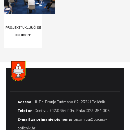
PROJEKT ''UKLJUČI SE
KNJIGOM"
Adresa:
Ul. Dr. Franje Tuđmana 62, 23241 Poličnik
Telefon:
Centrala (023) 354 004, Faks (023) 354 005
E-mail za primanje pismena​:
pisarnica@opcina-
policnik.hr