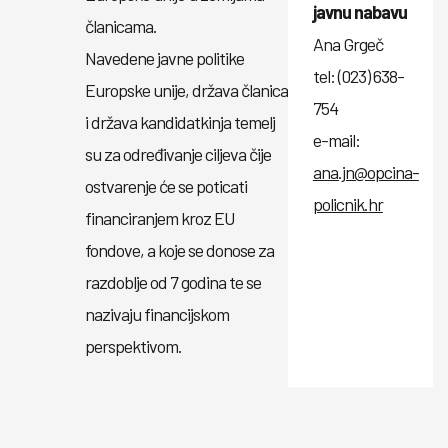
javnu nabavu
članicama.
Ana Grgeč
Navedene javne politike
tel: (023) 638-
Europske unije, država članica
754
i država kandidatkinja temelj
e-mail:
su za određivanje ciljeva čije
ana.jn@opcina-
ostvarenje će se poticati
policnik.hr
financiranjem kroz EU
fondove, a koje se donose za
razdoblje od 7 godina te se
nazivaju financijskom
perspektivom.