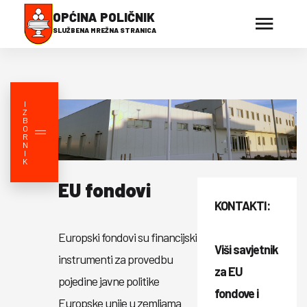
OPĆINA POLIČNIK
SLUŽBENA MREŽNA STRANICA
I
Z
B
O
R
N
I
K
EU fondovi
KONTAKTI:
Europski fondovi su financijski
Viši savjetnik
instrumenti za provedbu
za EU
pojedine javne politike
fondove i
Europske unije u zemljama