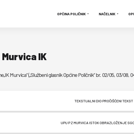
OPĆINA POLIČNIK
NAČELNIK
OP
 Murvica IK
K Murvica“ („Službeni glasnik Općine Poličnik“ br. 02/05, 03/08, 04
TEKSTUALNI DIO PROČIŠĆENI TEKST
UPU P Z MURVICA ISTOK OBRAZLOŽENJE SGO