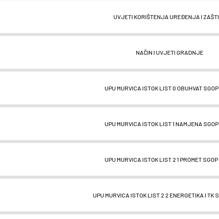
UVJETI KORIŠTENJA UREĐENJA I ZAŠT
NAČIN I UVJETI GRADNJE
UPU MURVICA ISTOK LIST 0 OBUHVAT SGOP
UPU MURVICA ISTOK LIST 1 NAMJENA SGOP
UPU MURVICA ISTOK LIST 2 1 PROMET SGOP
UPU MURVICA ISTOK LIST 2 2 ENERGETIKA I TK 