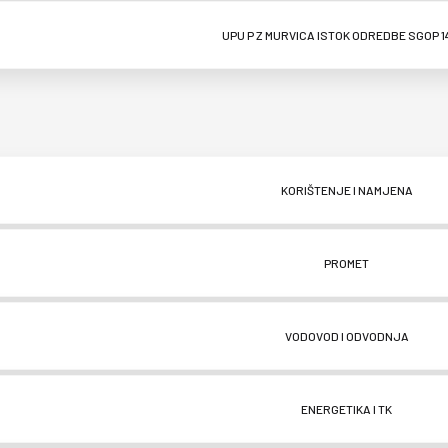
UPU P Z MURVICA ISTOK ODREDBE SGOP 1
KORIŠTENJE I NAMJENA
PROMET
VODOVOD I ODVODNJA
ENERGETIKA I TK