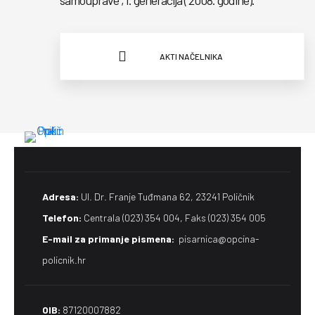
samouprave , I. generacija ( 2008. godine).
AKTI NAČELNIKA
Adresa:
Ul. Dr. Franje Tuđmana 62, 23241 Poličnik
Telefon:
Centrala (023) 354 004, Faks (023) 354 005
E-mail za primanje pismena​:
pisarnica@opcina-
policnik.hr
OIB:
87120007882