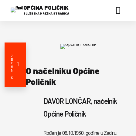
OPĆINA POLIČNIK
SLUŽBENA MREŽNA STRANICA
I
Z
B
O
R
O načelniku Općine
N
I
K
Poličnik
DAVOR LONČAR, načelnik
Općine Poličnik
Rođen je 08.10.1960. godine u Zadru.