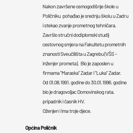
Nakon završene osmogodišnje škole u
Poličniku pohađao je srednju školu u Zadru
i stekao zvanje prometnog tehničara.
Završio stručni dodiplomski studij
cestovnog smjera na Fakultetu prometnih
znanosti Sveučilišta u Zagrebu (VŠS -
inženjer prometa). Bio je zaposlen u
firmama ''Maraska'' Zadar i ''Luka'' Zadar.
Od 01.08.1991. godine do 30.01.1996. godine
bio je dragovoljac Domovinskog rata,
pripadnik i časnik HV.
Oženjen i ima troje djece.
Općina Poličnik