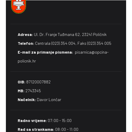
Adresa:
Ul. Dr. Franje Tuđmana 62, 23241 Poličnik
Telefon:
Centrala (023) 354 004, Faks (023) 354 005
E-mail za primanje pismena​:
pisarnica@opcina-
policnik.hr
OIB:
87120007882
MB:
2743345
Načelnik:
Davor Lončar
Radno vrijeme:
07:00 - 15:00
Rad sa strankama:
08:00 - 11:00