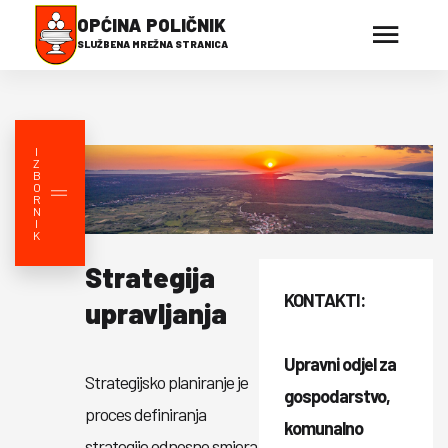
OPĆINA POLIČNIK
SLUŽBENA MREŽNA STRANICA
I
Z
B
O
R
N
I
K
Strategija
KONTAKTI:
upravljanja
Upravni odjel za
Strategijsko planiranje je
gospodarstvo,
proces definiranja
komunalno
strategije odnosno smjera