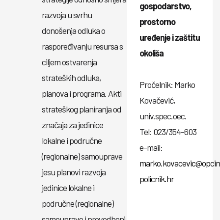
gospodarstvo,
razvoja u svrhu
prostorno
donošenja odluka o
uređenje i zaštitu
raspoređivanju resursa s
okoliša
ciljem ostvarenja
strateških odluka,
Pročelnik: Marko
planova i programa. Akti
Kovačević,
strateškog planiranja od
univ.spec.oec.
značaja za jedinice
Tel: 023/354-603
lokalne i područne
e-mail:
(regionalne) samouprave
marko.kovacevic@opcin
jesu planovi razvoja
policnik.hr
jedinice lokalne i
područne (regionalne)
samouprave i provedbeni