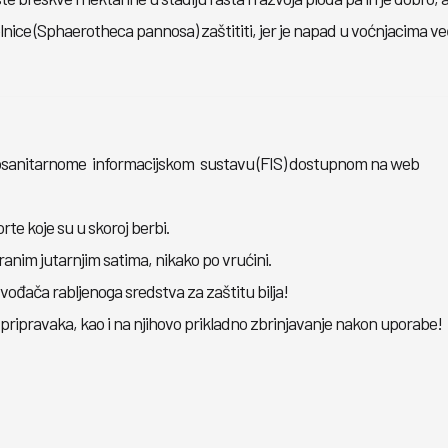
nice (Sphaerotheca pannosa) zaštititi, jer je napad u voćnjacima ve
:
tosanitarnome informacijskom sustavu (FIS) dostupnom na web
orte koje su u skoroj berbi.
ranim jutarnjim satima, nikako po vrućini.
ođača rabljenoga sredstva za zaštitu bilja!
ripravaka, kao i na njihovo prikladno zbrinjavanje nakon uporabe!