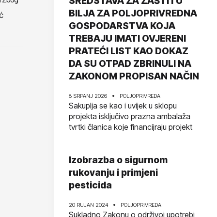
SREDSTAVA ZA ZAŠTITU
BILJA ZA POLJOPRIVREDNA
ć
GOSPODARSTVA KOJA
TREBAJU IMATI OVJERENI
PRATEĆI LIST KAO DOKAZ
DA SU OTPAD ZBRINULI NA
ZAKONOM PROPISAN NAČIN
8 SRPANJ 2026
POLJOPRIVREDA
Sakuplja se kao i uvijek u sklopu
projekta isključivo prazna ambalaža
tvrtki članica koje financijraju projekt
Izobrazba o sigurnom
rukovanju i primjeni
pesticida
20 RUJAN 2024
POLJOPRIVREDA
Sukladno Zakonu o održivoj upotrebi