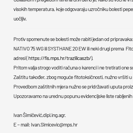
visokih temperatura, koje odgovaraju uzročniku bolesti pepel
uočljiv.
Protiv spomenute se bolesti može rabiti jedan od pripravaka
NATIVO 75 WG ili SYSTHANE 20 EW ili neki drugi prema Fi
adresi (
https://fis.mps.hr/trazilicaszb/
).
Pritom valja strogo voditi računa o karenci i ne tretirati one s
Zaštitu također, zbog moguće fitotoksičnosti, nužno vršiti u 
Provedbom zaštitnih mjera nužno se pridržavati uputa proizv
Upozoravamo na urednu popunu evidencijske liste rabljenih p
Ivan Šimičević,dipl.ing.agr.
E – mail:
Ivan.Simicevic@mps.hr