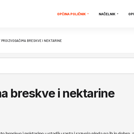
OPĆINA POLIČNIK
NAČELNIK
OP
 PROIZVOĐAČIMA BRESKVE I NEKTARINE
a breskve i nektarine
 breskve i nektarine u stadiju rasta i razvoja ploda pa ih je dobro, 