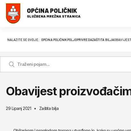
OPĆINA POLIČNIK
SLUŽBENA MREŽNA STRANICA
NALAZITE SE OVDJE:
OPĆINA POLIČNIK
POLJOPRIVREDA
ZAŠTITA BILJA
OBAVIJEST
Obavijest proizvođačim
29 Lipanj 2021
Zaštita bilja
Obilaskom i pregledom terena utvrđeno je, kako su voćne vrste