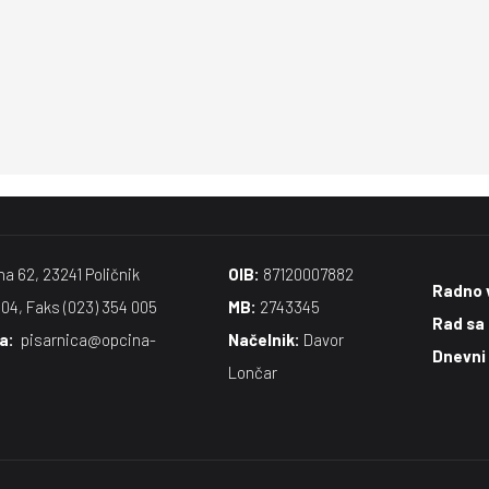
na 62, 23241 Poličnik
OIB:
87120007882
Radno 
004, Faks (023) 354 005
MB:
2743345
Rad sa
​:
pisarnica@opcina-
Načelnik:
Davor
Dnevni
Lončar