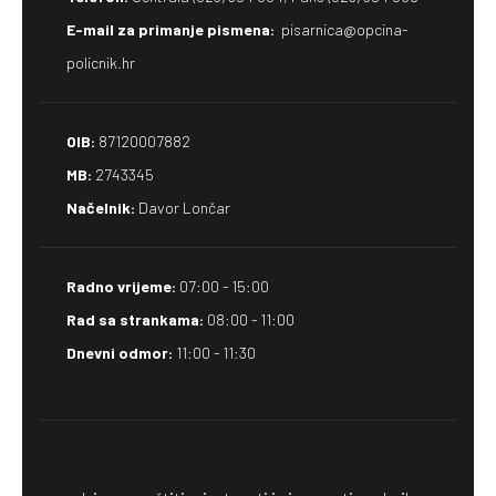
E-mail za primanje pismena​:
pisarnica@opcina-
policnik.hr
OIB:
87120007882
MB:
2743345
Načelnik:
Davor Lončar
Radno vrijeme:
07:00 - 15:00
Rad sa strankama:
08:00 - 11:00
Dnevni odmor:
11:00 - 11:30