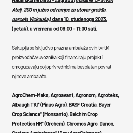
Nadinskome blatu - Zagradu
(maslinik OPG Ivan
Atelj, 200 m južno od rampe za utovar
grožđa,
parcela Vickouša),
dana 10. studenoga 2023.
(petak), u vremenu od 09:00 – 11:00 sati.
Sakuplja se isključivo prazna ambalaža ovih tvrtki
proizvođača/uvoznika koji financiraju projekt i
omogućavaju poljoprivrednicima besplatan povrat
njihove ambalaže:
AgroChem-Maks, Agroavant, Agronom, Agroteks,
Albaugh TKI* (Pinus Agro), BASF Croatia, Bayer
Crop Science* (Monsanto), Belchim Crop
Protection HR* (Orchem), Chromos Agro, Danon,