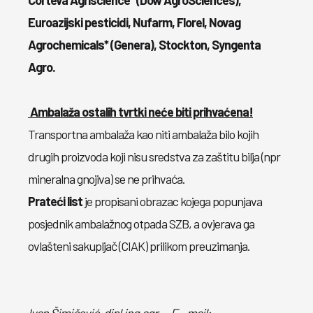
Corteva Agriscience* (Dow AgroSciences),
Euroazijski pesticidi, Nufarm, Florel, Novag
Agrochemicals* (Genera), Stockton, Syngenta
Agro.
Ambalaža ostalih tvrtki neće biti prihvaćena!
Transportna ambalaža kao niti ambalaža bilo kojih
drugih proizvoda koji nisu sredstva za zaštitu bilja (npr
mineralna gnojiva) se ne prihvaća.
Prateći list
je propisani obrazac kojega popunjava
posjednik ambalažnog otpada SZB, a ovjerava ga
ovlašteni sakupljač (CIAK) prilikom preuzimanja.