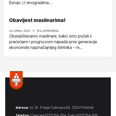
Europi. U vinogradima...
Obavijest maslinarima!
24 LIPANJ 2024
POLJOPRIVREDA
Obavještavamo maslinare, kako smo počeli s
praćenjem i prognozom napada prve generacije
ekonomski najznačajnijeg štetnika – m...
Adresa:
Ul. Dr. Franje Tuđmana 62, 23241 Poličnik
Telefon:
Centrala (023) 354 004, Faks (023) 354 005