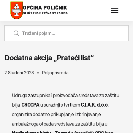
OPĆINA POLIČNIK
SLUŽBENA MREŽNA STRANICA
Dodatna akcija „Prateći list“
2 Studeni 2023
Poljoprivreda
Udruga zastupnika i proizvođača sredstava za zaštitu
bilja
CROCPA
u suradnji s tvrtkom
C.I.A.K. d.o.o.
organizira dodatno prikupljanje i zbrinjavanje
ambalažnoga otpada sredstava za zaštitu bilja u