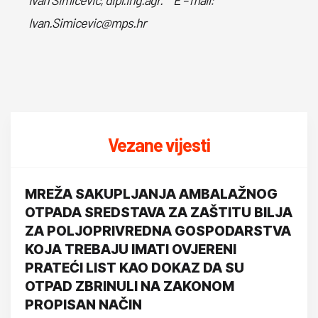
Ivan Šimičević, dipl.ing.agr. E – mail:
Ivan.Simicevic@mps.hr
Vezane vijesti
MREŽA SAKUPLJANJA AMBALAŽNOG
OTPADA SREDSTAVA ZA ZAŠTITU BILJA
ZA POLJOPRIVREDNA GOSPODARSTVA
KOJA TREBAJU IMATI OVJERENI
PRATEĆI LIST KAO DOKAZ DA SU
OTPAD ZBRINULI NA ZAKONOM
PROPISAN NAČIN