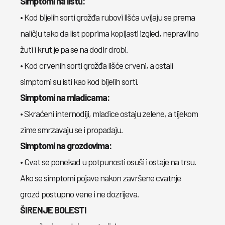
Simptomi na listu:
• Kod bijelih sorti grožđa rubovi lišća uvijaju se prema
naličju tako da list poprima kopljasti izgled, nepravilno
žuti i krut je pa se na dodir drobi.
• Kod crvenih sorti grožđa lišće crveni, a ostali
simptomi su isti kao kod bijelih sorti.
Simptomi na mladicama:
• Skraćeni internodiji, mladice ostaju zelene, a tijekom
zime smrzavaju se i propadaju.
Simptomi na grozdovima:
• Cvat se ponekad u potpunosti osuši i ostaje na trsu.
Ako se simptomi pojave nakon završene cvatnje
grozd postupno vene i ne dozrijeva.
ŠIRENJE BOLESTI