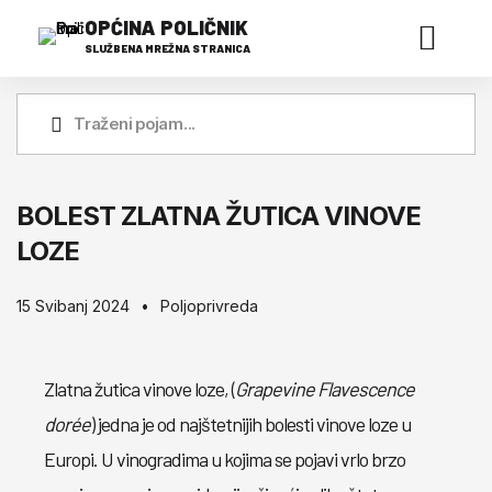
OPĆINA POLIČNIK
SLUŽBENA MREŽNA STRANICA
BOLEST ZLATNA ŽUTICA VINOVE
LOZE
15 Svibanj 2024
Poljoprivreda
Zlatna žutica vinove loze, (
Grapevine Flavescence
dorée
) jedna je od najštetnijih bolesti vinove loze u
Europi. U vinogradima u kojima se pojavi vrlo brzo