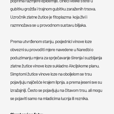
poprima razmjere epidemije, čineći velike štete u
gubitku grožđa i trajnom gubitku zaraženih trsova.
Uzročnik zlatne žutice je fitoplazma koja živi i
razmnožava se u provodnom sustavu biljaka.
Prema utvrđenom stanju, posjednici vinove loze
obvezni su provoditi mjere navedene u Naredbi o
poduzimanju mjera za sprječavanje širenja i suzbijanja
zlatne žutice vinove loze sukladno Akcijskome planu.
Simptomi žutice vinove loze na oboljelom se trsu
pojavljuju najčešće krajem lipnja, a prema jeseni sve su
izražajniji. Često se pojavljuju na čitavom trsu, ali mogu
se pojaviti samo na mladicima lucnja ili reznika.