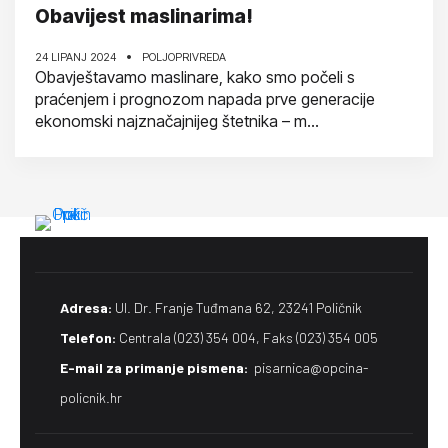
Obavijest maslinarima!
24 LIPANJ 2024
POLJOPRIVREDA
Obavještavamo maslinare, kako smo počeli s
praćenjem i prognozom napada prve generacije
ekonomski najznačajnijeg štetnika – m...
Adresa:
Ul. Dr. Franje Tuđmana 62, 23241 Poličnik
Telefon:
Centrala (023) 354 004, Faks (023) 354 005
E-mail za primanje pismena​:
pisarnica@opcina-
policnik.hr