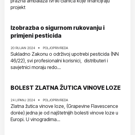
prazna ambalaža tvrtki članica koje financijraju
projekt
Izobrazba o sigurnom rukovanju i
primjeni pesticida
20 RUJAN 2024
POLJOPRIVREDA
Sukladno Zakonu o održivoj upotrebi pesticida (NN
46/22), svi profesionalni korisnici, distributeri i
savjetnici moraju redo...
BOLEST ZLATNA ŽUTICA VINOVE LOZE
24 LIPANJ 2024
POLJOPRIVREDA
Zlatna žutica vinove loze, (Grapevine Flavescence
dorée) jedna je od najštetnijih bolesti vinove loze u
Europi. U vinogradima...