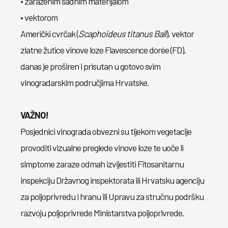
• zaraženim sadnim materijalom
• vektorom
Američki cvrčak (
Scaphoideus titanus Ball
), vektor
zlatne žutice vinove loze Flavescence dorée (FD),
danas je proširen i prisutan u gotovo svim
vinogradarskim područjima Hrvatske.
VAŽNO!
Posjednici vinograda obvezni su tijekom vegetacije
provoditi vizualne preglede vinove loze te uoče li
simptome zaraze odmah izvijestiti Fitosanitarnu
inspekciju Državnog inspektorata ili Hrvatsku agenciju
za poljoprivredu i hranu ili Upravu za stručnu podršku
razvoju poljoprivrede Ministarstva poljoprivrede.