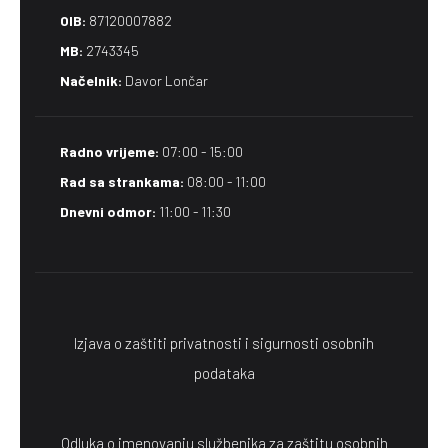
OIB:
87120007882
MB:
2743345
Načelnik:
Davor Lončar
Radno vrijeme:
07:00 - 15:00
Rad sa strankama:
08:00 - 11:00
Dnevni odmor:
11:00 - 11:30
Izjava o zaštiti privatnosti i sigurnosti osobnih
podataka
Odluka o imenovanju službenika za zaštitu osobnih