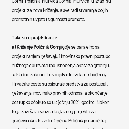
Gornji-Poličnik-Murvica Gornja-Murvica) u izradi su
projekti za nova križanja, a sve radi stvaranja boljih
prometnih uvjeta i sigurnosti prometa.
Tako su u projektiranju:
a) Križanje Poličnik Gornji
gdje se paralelno sa
projektiranjem rješavaju i imovinsko pravni postupci
nužnoga obuhvata radi ishođenja akata za gradnju,
sukladno zakonu. Lokacijska dozvola je ishođena,
Hrvatske ceste su osigurale sredstva za postupak
rješavanja imovinsko pravnih odnosa, a okončanje
postupka očekuje se u siječnju 2021. godine. Nakon
toga završava se izrada glavnog projekta za
građevinsku dozvolu. Općina Poličnik je naručitelj