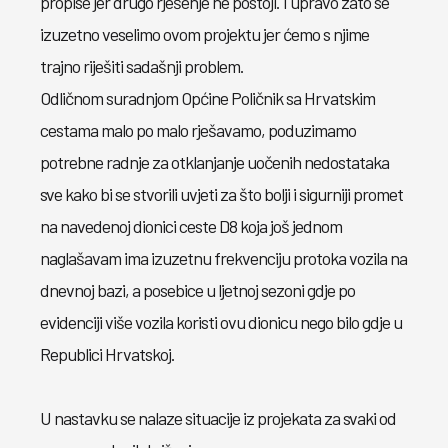
propise jer drugo rješenje ne postoji. I upravo zato se
izuzetno veselimo ovom projektu jer ćemo s njime
trajno riješiti sadašnji problem.
Odličnom suradnjom Općine Poličnik sa Hrvatskim
cestama malo po malo rješavamo, poduzimamo
potrebne radnje za otklanjanje uočenih nedostataka
sve kako bi se stvorili uvjeti za što bolji i sigurniji promet
na navedenoj dionici ceste D8 koja još jednom
naglašavam ima izuzetnu frekvenciju protoka vozila na
dnevnoj bazi, a posebice u ljetnoj sezoni gdje po
evidenciji više vozila koristi ovu dionicu nego bilo gdje u
Republici Hrvatskoj.
U nastavku se nalaze situacije iz projekata za svaki od