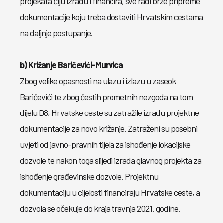
projekata čiju izradu i financira, sve radi brže pripreme
dokumentacije koju treba dostaviti Hrvatskim cestama
na daljnje postupanje.
b) Križanje Baričevići-Murvica
Zbog velike opasnosti na ulazu i izlazu u zaseok
Baričevići te zbog čestih prometnih nezgoda na tom
dijelu D8, Hrvatske ceste su zatražile izradu projektne
dokumentacije za novo križanje. Zatraženi su posebni
uvjeti od javno-pravnih tijela za ishođenje lokacijske
dozvole te nakon toga slijedi izrada glavnog projekta za
ishođenje građevinske dozvole. Projektnu
dokumentaciju u cijelosti financiraju Hrvatske ceste, a
dozvola se očekuje do kraja travnja 2021. godine.