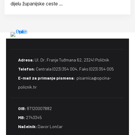
dijelu županijske ceste ...
Adresa:
Ul. Dr. Franje Tuđmana 62, 23241 Poličnik
Telefon:
Centrala (023) 354 004, Faks (023) 354 005
E-mail za primanje pismena​:
pisarnica@opcina-
policnik.hr
OIB:
87120007882
MB:
2743345
Načelnik:
Davor Lončar