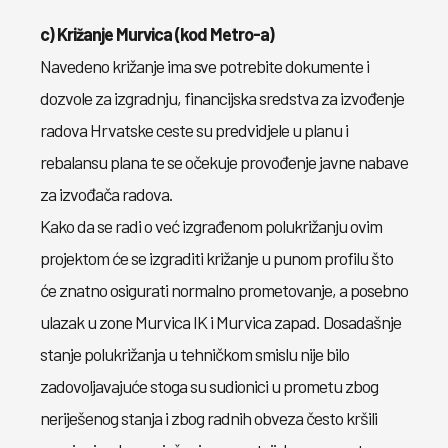
c) Križanje Murvica (kod Metro-a)
Navedeno križanje ima sve potrebite dokumente i
dozvole za izgradnju, financijska sredstva za izvođenje
radova Hrvatske ceste su predvidjele u planu i
rebalansu plana te se očekuje provođenje javne nabave
za izvođača radova.
Kako da se radi o već izgrađenom polukrižanju ovim
projektom će se izgraditi križanje u punom profilu što
će znatno osigurati normalno prometovanje, a posebno
ulazak u zone Murvica IK i Murvica zapad. Dosadašnje
stanje polukrižanja u tehničkom smislu nije bilo
zadovoljavajuće stoga su sudionici u prometu zbog
neriješenog stanja i zbog radnih obveza često kršili