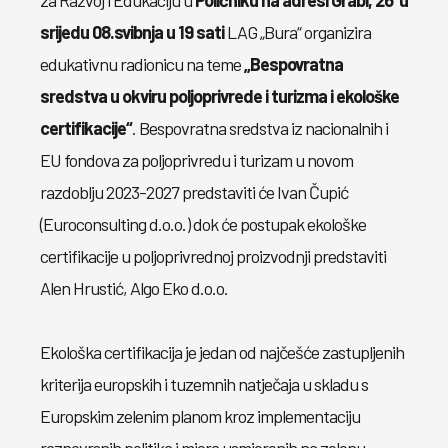
za Razvoj i Edukaciju u
Poličniku na adresi Grabi, 26 u
srijedu 08.svibnja u 19 sati
LAG „Bura“ organizira
edukativnu radionicu na teme
„Bespovratna
sredstva u okviru poljoprivrede i turizma i ekološke
certifikacije“
. Bespovratna sredstva iz nacionalnih i
EU fondova za poljoprivredu i turizam u novom
razdoblju 2023-2027 predstaviti će Ivan Čupić
(Euroconsulting d.o.o.) dok će postupak ekološke
certifikacije u poljoprivrednoj proizvodnji predstaviti
Alen Hrustić, Algo Eko d.o.o.
Ekološka certifikacija je jedan od najčešće zastupljenih
kriterija europskih i tuzemnih natječaja u skladu s
Europskim zelenim planom kroz implementaciju