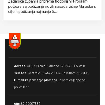
Zadarska županija priprema trogodišnji Program
potpore za podizanje novih nasada višnje Maraske s
ciljem podizanja najmanje 5...
Adresa:
Ul. Dr. Franje Tuđmana 62, 23241 Poličnik
Telefon:
Centrala (023) 354 004, Faks (023) 354 005
E-mail za primanje pismena​:
pisarnica@opcina-
policnik.hr
OIB:
87120007882