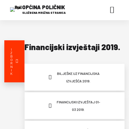
OPĆINA POLIČNIK
SLUŽBENA MREŽNA STRANICA
Financijski izvještaji 2019.
I
Z
B
O
R
N
I
K
BILJEŠKE UZ FINANCIJSKA
IZVJEŠĆA 2019.
FINANCIJSKI IZVJEŠTAJ 01-
03 2019.