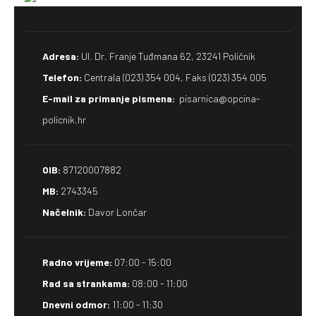
Adresa:
Ul. Dr. Franje Tuđmana 62, 23241 Poličnik
Telefon:
Centrala (023) 354 004, Faks (023) 354 005
E-mail za primanje pismena​:
pisarnica@opcina-
policnik.hr
OIB:
87120007882
MB:
2743345
Načelnik:
Davor Lončar
Radno vrijeme:
07:00 - 15:00
Rad sa strankama:
08:00 - 11:00
Dnevni odmor:
11:00 - 11:30